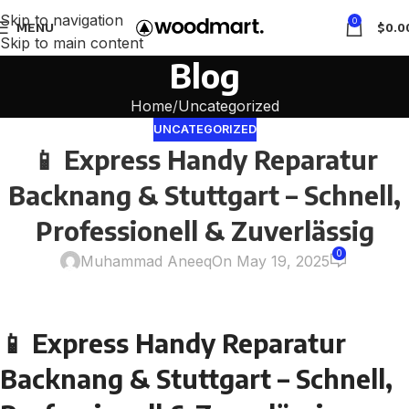
Skip to navigation
0
MENU
$
0.0
Skip to main content
Blog
Home
Uncategorized
UNCATEGORIZED
📱 Express Handy Reparatur
Backnang & Stuttgart – Schnell,
Professionell & Zuverlässig
0
Muhammad Aneeq
On May 19, 2025
📱 Express Handy Reparatur
Backnang & Stuttgart – Schnell,