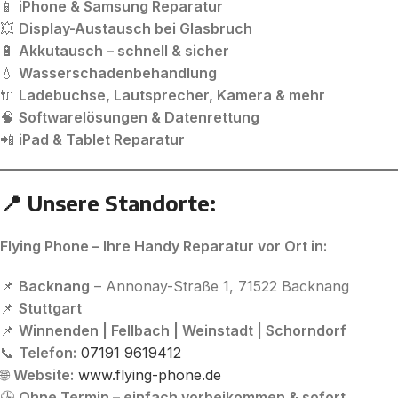
📱
iPhone & Samsung Reparatur
💥
Display-Austausch bei Glasbruch
🔋
Akkutausch – schnell & sicher
💧
Wasserschadenbehandlung
🔌
Ladebuchse, Lautsprecher, Kamera & mehr
🧠
Softwarelösungen & Datenrettung
📲
iPad & Tablet Reparatur
📍 Unsere Standorte:
Flying Phone – Ihre Handy Reparatur vor Ort in:
📌
Backnang
– Annonay-Straße 1, 71522 Backnang
📌
Stuttgart
📌
Winnenden | Fellbach | Weinstadt | Schorndorf
📞
Telefon:
07191 9619412
🌐
Website:
www.flying-phone.de
🕒
Ohne Termin – einfach vorbeikommen & sofort