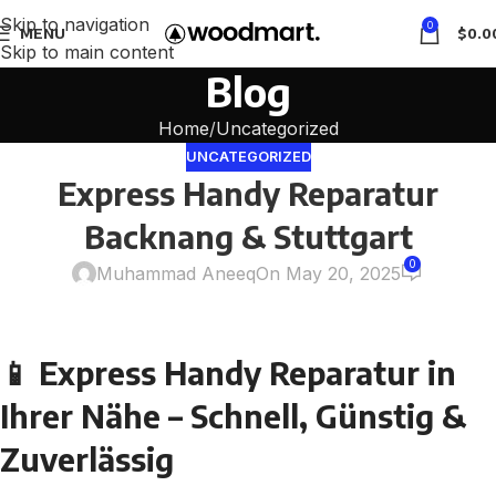
Skip to navigation
0
MENU
$
0.0
Skip to main content
Blog
Home
Uncategorized
UNCATEGORIZED
Express Handy Reparatur
Backnang & Stuttgart
0
Muhammad Aneeq
On May 20, 2025
📱 Express Handy Reparatur in
Ihrer Nähe – Schnell, Günstig &
Zuverlässig