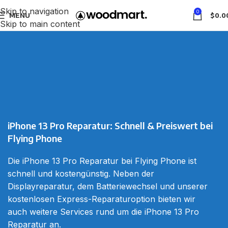
Skip to navigation
0
MENU
$
0.0
Skip to main content
iPhone 13 Pro Reparatur
Home
iPhone 13 Pro Reparatur
iPhone 13 Pro Reparatur
: Schnell & Preiswert bei
Flying Phone
Die
iPhone
13 Pro Reparatur bei
Flying Phone
ist
schnell und kostengünstig. Neben der
Displayreparatur, dem Batteriewechsel und unserer
kostenlosen Express-Reparaturoption bieten wir
auch weitere Services rund um die iPhone 13 Pro
Reparatur
an.