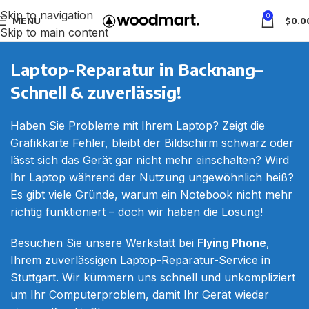
Skip to navigation
0
MENU
$
0.0
Skip to main content
PC & Laptop Reparatur
Laptop-Reparatur in Backnang–
Home
PC & Laptop Reparatur
Schnell & zuverlässig!
Haben Sie Probleme mit Ihrem Laptop? Zeigt die
Grafikkarte Fehler, bleibt der Bildschirm schwarz oder
lässt sich das Gerät gar nicht mehr einschalten? Wird
Ihr Laptop während der Nutzung ungewöhnlich heiß?
Es gibt viele Gründe, warum ein Notebook nicht mehr
richtig funktioniert – doch wir haben die Lösung!
Besuchen Sie unsere Werkstatt bei
Flying Phone
,
Ihrem zuverlässigen Laptop-Reparatur-Service in
Stuttgart. Wir kümmern uns schnell und unkompliziert
um Ihr Computerproblem, damit Ihr Gerät wieder