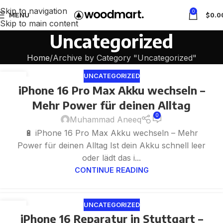
Skip to navigation
0
MENU
$
0.0
Skip to main content
Uncategorized
Home
Archive by Category "Uncategorized"
UNCATEGORIZED
17
iPhone 16 Pro Max Akku wechseln –
JUN
Mehr Power für deinen Alltag
0
Muhammad Aneeq
🔋 iPhone 16 Pro Max Akku wechseln – Mehr
Power für deinen Alltag Ist dein Akku schnell leer
oder lädt das i...
CONTINUE READING
UNCATEGORIZED
13
iPhone 16 Reparatur in Stuttgart –
JUN