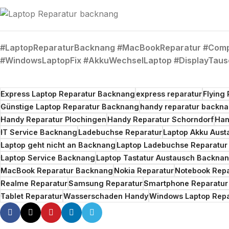
#LaptopReparaturBacknang #MacBookReparatur #Comp
#WindowsLaptopFix #AkkuWechselLaptop #DisplayTau
Express Laptop Reparatur Backnang
express reparatur
Flying
Günstige Laptop Reparatur Backnang
handy reparatur backn
Handy Reparatur Plochingen
Handy Reparatur Schorndorf
Han
IT Service Backnang
Ladebuchse Reparatur
Laptop Akku Aus
Laptop geht nicht an Backnang
Laptop Ladebuchse Reparatu
Laptop Service Backnang
Laptop Tastatur Austausch Backna
MacBook Reparatur Backnang
Nokia Reparatur
Notebook Rep
Realme Reparatur
Samsung Reparatur
Smartphone Reparatur 
Tablet Reparatur
Wasserschaden Handy
Windows Laptop Rep