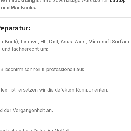
one in Backnang
ist Ihre zuverlässige Adresse für
Laptop
s und MacBooks.
Reparatur:
cBook), Lenovo, HP, Dell, Asus, Acer, Microsoft Surface
l und fachgerecht um:
ildschirm schnell & professionell aus.
leer ist, ersetzen wir die defekten Komponenten.
d der Vergangenheit an.
d retten Ihre Daten im Notfall.