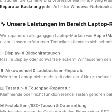
brauchen Sie schnelle und professionelle Hilfe.
Flying Ph
Reparatur Backnang
jeder Art – für Windows-Notebook
🔧 Unsere Leistungen im Bereich Laptop-
Wir reparieren alle gängigen Laptop-Marken wie
Apple (Ma
u.v.m. Unsere erfahrenen Techniker kümmern sich schnel
✅
Display- & Bildschirmtausch
Riss im Display oder schwarze Flecken? Wir tauschen den B
🔋
Akkuwechsel & Ladebuchsen-Reparatur
Wenn Ihr Laptop nicht mehr lädt oder der Akku zu schnell 
⌨️
Tastatur- & Touchpad-Reparatur
Klemmende oder nicht funktionierende Tasten gehören bal
💾
Festplatten-/SSD-Tausch & Datenrettung
Wir beschleunigen Ihr Gerät durch den Einbau einer SSD un