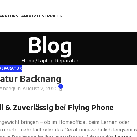
ARATUR
STANDORTE
SERVICES
Blog
Home
Laptop Reparatur
REPARATUR
atur Backnang
0
Aneeq
On August 2, 2025
l & Zuverlässig bei Flying Phone
chgewicht bringen – ob im Homeoffice, beim Lernen oder
ku nicht mehr lädt oder das Gerät ungewöhnlich langsam is