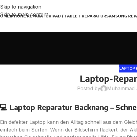
Skip to navigation
Skip to main content
HOME
IPHONE REPARATUR
IPAD / TABLET REPARATUR
SAMSUNG REP
LAPTOP 
Laptop-Repar
Posted by
Muhammad 
💻
Laptop Reparatur Backnang
– Schnel
Ein defekter Laptop kann den Alltag schnell aus dem Glei
einfach beim Surfen. Wenn der Bildschirm flackert, der Ak