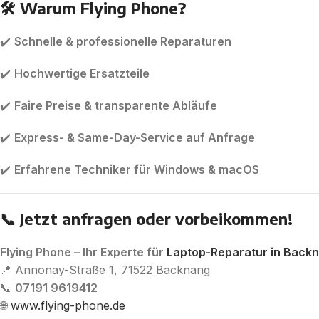
🛠️ Warum Flying Phone?
✔️
Schnelle & professionelle Reparaturen
✔️
Hochwertige Ersatzteile
✔️
Faire Preise & transparente Abläufe
✔️
Express- & Same-Day-Service auf Anfrage
✔️
Erfahrene Techniker für Windows & macOS
📞 Jetzt anfragen oder vorbeikommen!
Flying Phone – Ihr Experte für
Laptop-Reparatur in Back
📍 Annonay-Straße 1, 71522 Backnang
📞
07191 9619412
🌐
www.flying-phone.de