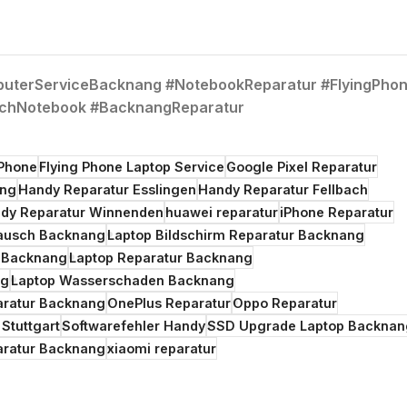
uterServiceBacknang #NotebookReparatur #FlyingPho
schNotebook #BacknangReparatur
 Phone
Flying Phone Laptop Service
Google Pixel Reparatur
ang
Handy Reparatur Esslingen
Handy Reparatur Fellbach
dy Reparatur Winnenden
huawei reparatur
iPhone Reparatur
tausch Backnang
Laptop Bildschirm Reparatur Backnang
r Backnang
Laptop Reparatur Backnang
ng
Laptop Wasserschaden Backnang
aratur Backnang
OnePlus Reparatur
Oppo Reparatur
Stuttgart
Softwarefehler Handy
SSD Upgrade Laptop Backnan
aratur Backnang
xiaomi reparatur