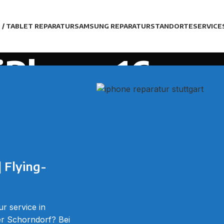
D / TABLET REPARATUR
SAMSUNG REPARATUR
STANDORTE
SERVICE
iPhone 16 pro
Home
Apple Handy iPhone 16 pro Reparatur
| Flying-
r service in
er Schorndorf? Bei