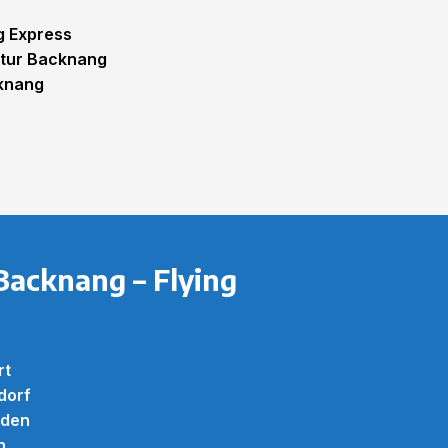
g Express
atur Backnang
cknang
Backnang – Flying
rt
dorf
nden
h