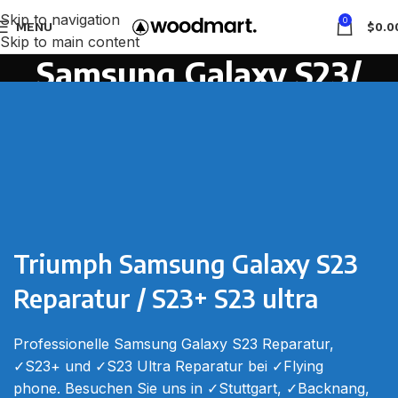
Skip to navigation
0
MENU
$
0.0
Skip to main content
Samsung Galaxy S23/
S23+ S23 Ultra Reparatur
Home
Samsung Galaxy S23/ S23+ S23 Ultra Reparatur
Triumph Samsung Galaxy S23
Reparatur / S23+ S23 ultra
Professionelle
Samsung Galaxy S23 Reparatur
,
✓S23+ und ✓S23 Ultra Reparatur bei ✓Flying
phone. Besuchen Sie uns in ✓Stuttgart, ✓Backnang,