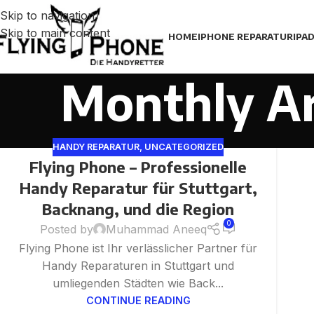
Skip to navigation
Skip to main content
HOME
IPHONE REPARATUR
IPA
Monthly Ar
HANDY REPARATUR
,
UNCATEGORIZED
Flying Phone – Professionelle
28
OCT
Handy Reparatur für Stuttgart,
Backnang, und die Region
0
Posted by
Muhammad Aneeq
Flying Phone ist Ihr verlässlicher Partner für
Handy Reparaturen in Stuttgart und
umliegenden Städten wie Back...
CONTINUE READING