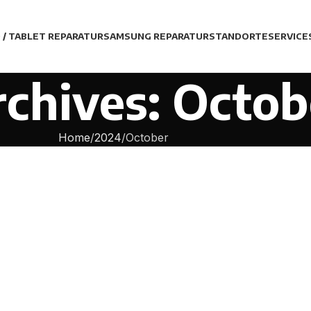
D / TABLET REPARATUR
SAMSUNG REPARATUR
STANDORTE
SERVICE
chives: Octob
Home
2024
October