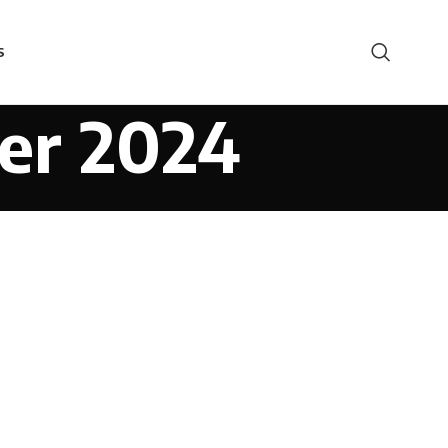
S
er 2024