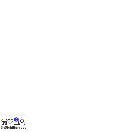
0
Shop
Wishlist
My account
Cart