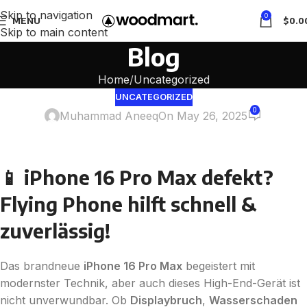
Skip to navigation
0
MENU
$
0.0
Skip to main content
Blog
Home
Uncategorized
UNCATEGORIZED
0
Muhammad Aneeq
On May 26, 2025
📱 iPhone 16 Pro Max defekt?
Flying Phone hilft schnell &
zuverlässig!
Das brandneue
iPhone 16 Pro Max
begeistert mit
modernster Technik, aber auch dieses High-End-Gerät ist
nicht unverwundbar. Ob
Displaybruch
,
Wasserschaden