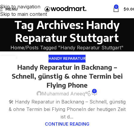
Skip to navigation
0
MENU
$
0.0
Skip to main content
Tag Archives: Handy
Reparatur Stuttgart
Home
Posts Tagged "Handy Reparatur Stuttgart"
HANDY REPARATUR
11
Handy Reparatur in Backnang –
JUL
Schnell, günstig & ohne Termin bei
Flying Phone
0
Muhammad Aneeq
🛠️ Handy Reparatur in Backnang – Schnell, günstig
& ohne Termin bei Flying PhoneIn der heutigen Zeit
ist d...
CONTINUE READING