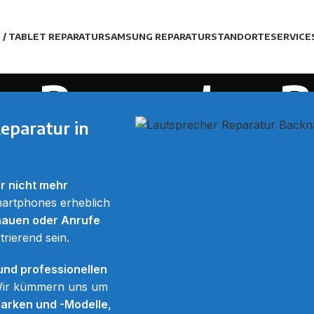
D / TABLET REPARATUR
SAMSUNG REPARATUR
STANDORTE
SERVICE
er Reparatur 
eparatur in
Home
Lautsprecher Reparatur Backnang
ar nicht mehr
martphones erheblich
hauen oder Anrufe
rierend sein.
und professionellen
Wir kümmern uns um
arken und -Modelle
,