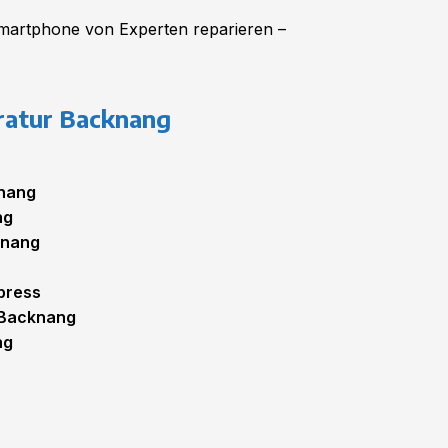
martphone von Experten reparieren –
ratur Backnang
knang
ng
knang
press
 Backnang
ng