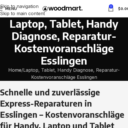
Skip to navigation
0
MENU
$
0.0
Skip to main content
Laptop, Tablet, Handy
Diagnose, Reparatur-
Kostenvoranschläge
Esslingen
Home
Laptop, Tablet, Handy Diagnose, Reparatur-
Kostenvoranschläge Esslingen
Schnelle und zuverlässige
Express-Reparaturen in
Esslingen – Kostenvoranschläge
für Handy, Laptop und Tablet