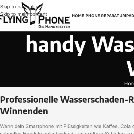
Skip to navigation
Skip to main content
HOME
IPHONE REPARATUR
IPA
handy Wass
Ho
Professionelle Wasserschaden-R
Winnenden
Wenn dein Smartphone mit Flüssigkeiten wie Kaffee, Cola 
schnelles Handeln entscheidend, um größere Schäden zu ve