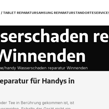
D / TABLET REPARATUR
SAMSUNG REPARATUR
STANDORTE
SERVICE
erschaden re
Winnenden
me
handy Wasserschaden reparatur Winnenden
eparatur für Handys in
oder Tee in Berührung gekommen ist, ist
rmeiden. Schalte das Gerät nicht ein,