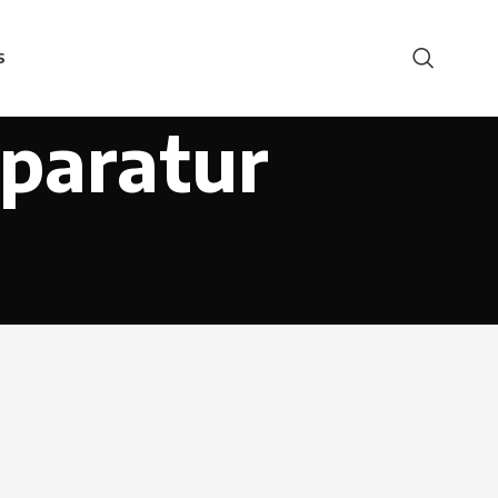
S
paratur