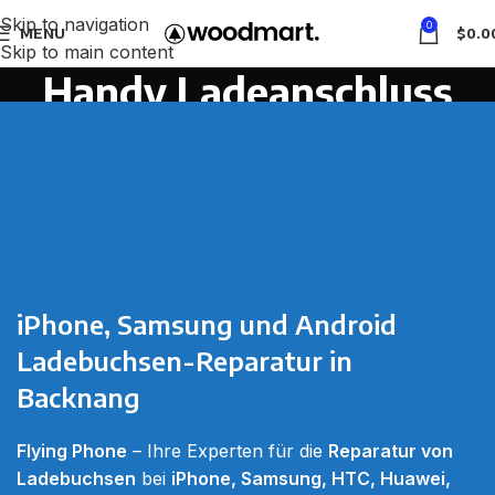
Skip to navigation
0
MENU
$
0.0
Skip to main content
Handy Ladeanschluss
Reparatur Backnang
Home
Handy Ladeanschluss Reparatur Backnang
iPhone, Samsung und Android
Ladebuchsen-Reparatur in
Backnang
Flying Phone
– Ihre Experten für die
Reparatur von
Ladebuchsen
bei
iPhone, Samsung, HTC, Huawei,