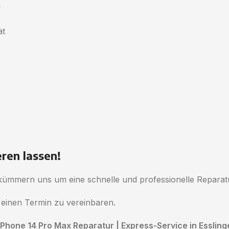
n
ät
ren lassen!
r kümmern uns um eine schnelle und professionelle Reparat
 einen Termin zu vereinbaren.
iPhone 14 Pro Max Reparatur | Express-Service in Essling