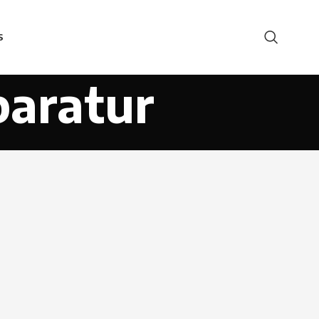
S
paratur